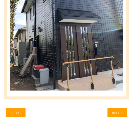
« next
prev »